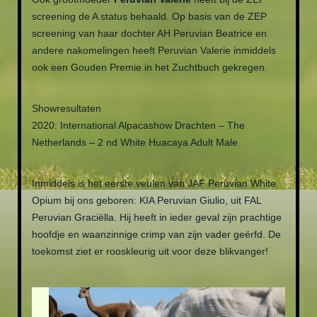
screening de A status behaald. Op basis van de ZEP
screening van haar dochter AH Peruvian Beatrice en
andere nakomelingen heeft Peruvian Valerie inmiddels
ook een Gouden Premie in het Zuchtbuch gekregen.
Showresultaten
2020: International Alpacashow Drachten – The
Netherlands – 2 nd White Huacaya Adult Male
Inmiddels is het eerste veulen van JAF Peruvian White
Opium bij ons geboren: KIA Peruvian Giulio, uit FAL
Peruvian Graciëlla. Hij heeft in ieder geval zijn prachtige
hoofdje en waanzinnige crimp van zijn vader geërfd. De
toekomst ziet er rooskleurig uit voor deze blikvanger!