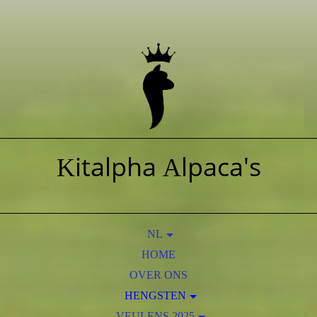
italpha
lpaca's
K
A
NL
HOME
EN
OVER ONS
HENGSTEN
AOS PERUVIAN OBAMA
VEULENS 2025