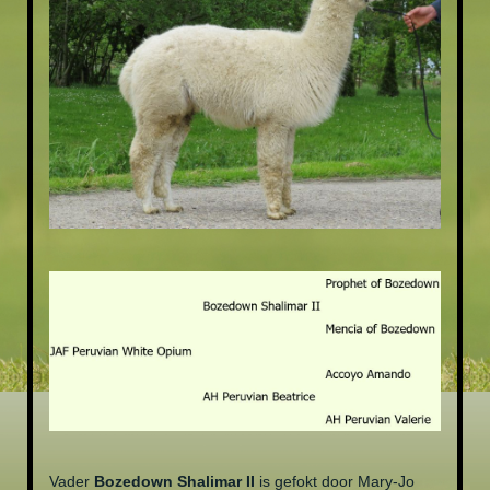
DRUK VERLICHTENDE WOL
SLEUTELHANGERS
THEEGESCHENK
Vader
Bozedown Shalimar II
is gefokt door Mary-Jo