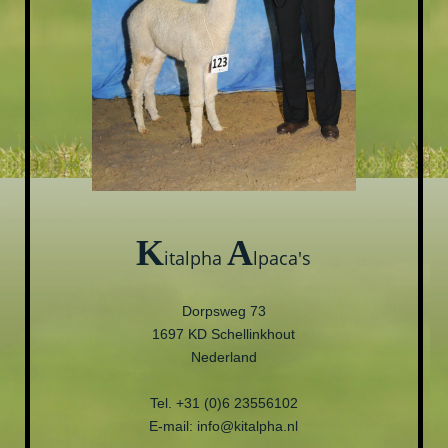
K
A
italpha
lpaca's
Dorpsweg 73
1697 KD Schellinkhout
Nederland
Tel. +31 (0)6 23556102
E-mail: info@kitalpha.nl