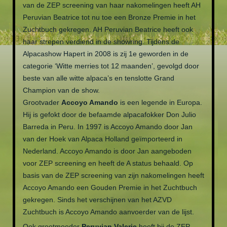
van de ZEP screening van haar nakomelingen heeft AH
Peruvian Beatrice tot nu toe een Bronze Premie in het
Zuchtbuch gekregen. AH Peruvian Beatrice heeft ook
haar strepen verdiend in de showring. Tijdens de
Alpacashow Hapert in 2008 is zij 1e geworden in de
categorie ‘Witte merries tot 12 maanden’, gevolgd door
beste van alle witte alpaca’s en tenslotte Grand
Champion van de show.
Grootvader
Accoyo Amando
is een legende in Europa.
Hij is gefokt door de befaamde alpacafokker Don Julio
Barreda in Peru. In 1997 is Accoyo Amando door Jan
van der Hoek van Alpaca Holland geïmporteerd in
Nederland. Accoyo Amando is door Jan aangeboden
voor ZEP screening en heeft de A status behaald. Op
basis van de ZEP screening van zijn nakomelingen heeft
Accoyo Amando een Gouden Premie in het Zuchtbuch
gekregen. Sinds het verschijnen van het AZVD
Zuchtbuch is Accoyo Amando aanvoerder van de lijst.
Ook grootmoeder
Peruvian Valerie
heeft bij de ZEP