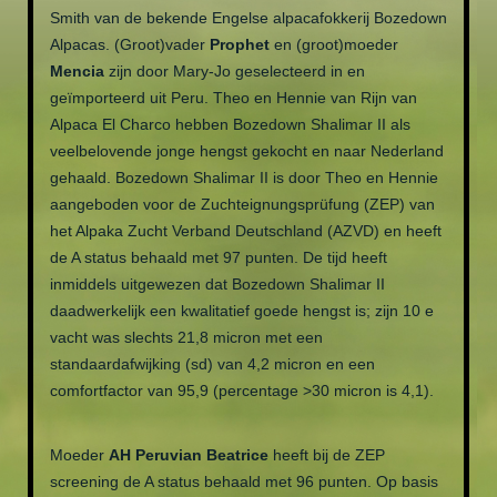
Smith van de bekende Engelse alpacafokkerij Bozedown
Alpacas. (Groot)vader
Prophet
en (groot)moeder
Mencia
zijn door Mary-Jo geselecteerd in en
geïmporteerd uit Peru. Theo en Hennie van Rijn van
Alpaca El Charco hebben Bozedown Shalimar II als
veelbelovende jonge hengst gekocht en naar Nederland
gehaald. Bozedown Shalimar II is door Theo en Hennie
aangeboden voor de Zuchteignungsprüfung (ZEP) van
het Alpaka Zucht Verband Deutschland (AZVD) en heeft
de A status behaald met 97 punten. De tijd heeft
inmiddels uitgewezen dat Bozedown Shalimar II
daadwerkelijk een kwalitatief goede hengst is; zijn 10 e
vacht was slechts 21,8 micron met een
standaardafwijking (sd) van 4,2 micron en een
comfortfactor van 95,9 (percentage >30 micron is 4,1).
Moeder
AH Peruvian Beatrice
heeft bij de ZEP
screening de A status behaald met 96 punten. Op basis