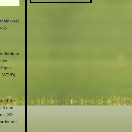
cafokkerij
y-Jo
er Jordaan
ebben
 Vegas
d (AZVD)
teld. Tot
eft dan
ron, SD
aardeerde