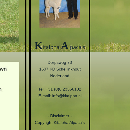
K
A
italpha
lpaca's
Dorpsweg 73
1697 KD Schellinkhout
Nederland
Tel. +31 (0)6 23556102
E-mail: info@kitalpha.nl
- Disclaimer -
Copyright Kitalpha Alpaca's