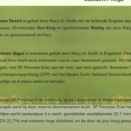
own Desert
is gefokt door Mary-Jo Smith van de bekende Engelse alpa
acas. (Groot)vader
Sun King
en (groot)moeder
Shirley
zijn door Mar
in en geïmporteerd uit Peru.
edown Vegas
is eveneens gefokt door Mary-Jo Smith in Engeland. Pet
mall Peru heeft deze inktzwarte merrie naar Nederland gehaald. Wij h
as, met SP Peruvian Eran aan de voet, van hem gekocht. Bozedown
 Zuchteignungsprüfung (ZEP) van het Alpaka Zucht Verband Deutschlan
eeftijd de A status weten te behalen.
en wij SP Peruvian Eran eenmalig op de alpacashow in Meppel voorges
eugde werd hij daar reserve kleurkampioen bruin. SP Peruvian Eran he
fijne vacht (wolanalyse 3 e vacht: gemiddelde vezeldiameter 22,7 mic
COV 21,7%) met extreem hoge dichtheid, en de door de jury hoog gew