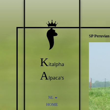
SP Peruvian
K
italpha
A
lpaca's
NL
HOME
EN