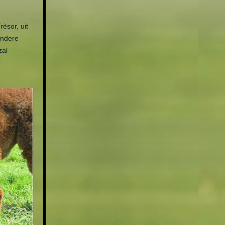
èsor, uit
ondere
zal