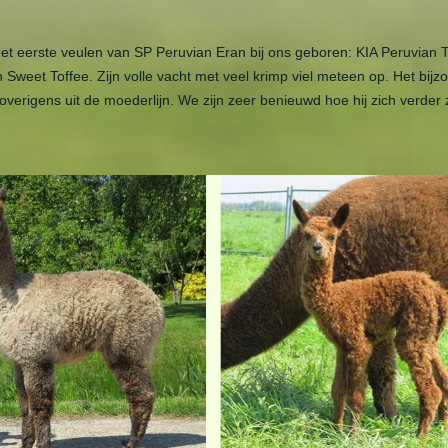
het eerste veulen van SP Peruvian Eran bij ons geboren: KIA Peruvian Tr
Sweet Toffee. Zijn volle vacht met veel krimp viel meteen op. Het bijz
 overigens uit de moederlijn. We zijn zeer benieuwd hoe hij zich verder 