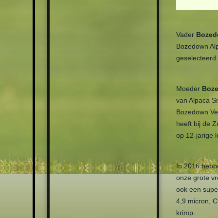
WORKSHOP KUSSENHOES
MUTSEN
BREIEN
SJAALS
CURSUS SOKKEN BREIEN
HANDSCHOENEN
Vader
Bozed
WORKSHOP
WASHPACA®
SOKKENGAREN VERVEN
Bozedown Alp
DRUK VERLICHTENDE
geselecteerd 
HANDWERKCAFÉ
WOL
SLEUTELHANGERS
Moeder
Boz
THEEGESCHENK
van Alpaca S
Bozedown Veg
heeft bij de
op 12-jarige l
In 2016 hebb
onze grote vr
ook een super
4,9 micron, 
krimp.