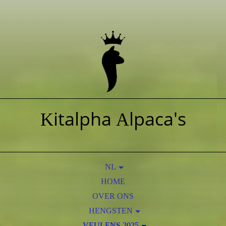
italpha
lpaca's
K
A
NL
HOME
EN
OVER ONS
HENGSTEN
AOS PERUVIAN OBAMA
VEULENS 2025