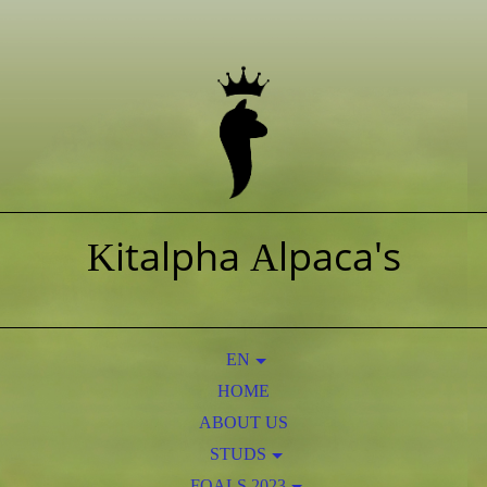
italpha
lpaca's
K
A
EN
HOME
NL
ABOUT US
STUDS
AOS PERUVIAN OBAMA
FOALS 2023