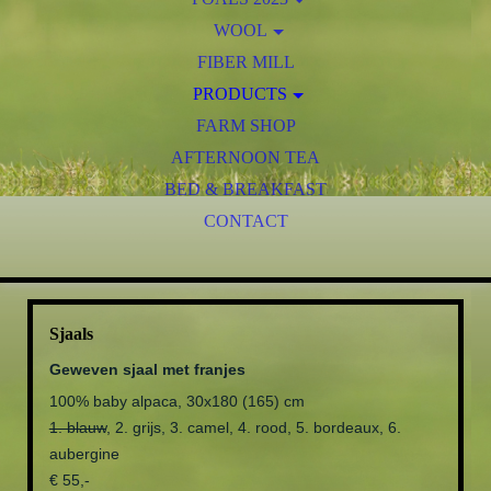
PAZ PERUVIAN NEGRITHIÑO
FOALS 2022
WOOL
BOZ PERUVIAN DIJON
RAW FLEECES
FIBER MILL
FOALS 2021
SP PERUVIAN ERAN
CARDED WOOL
PRODUCTS
FOALS 2020
KIA PERUVIAN YENTL
(HAND SPUN) YARN
FARM SHOP
FOALS 2019
DUVETS
LT PERUVIAN VALERIO
AFTERNOON TEA
DUVET COVERS
FOALS 2018
JAF PERUVIAN WHITE OPIUM
BABY SLEEPING BAGS
BED & BREAKFAST
FOALS 2017
PULLOVERS AND CARDIGANS - LADIES
PAZ PERUVIAN RUFALO
FOALS 2016
CONTACT
PULLOVERS AND CARDIGANS - GENTS
FOALS 2015
FOALS 2014
VESTS
FOALS 2013
SOCKS
Sjaals
HEADBANDS
FOALS 2012
Geweven sjaal met franjes
HATS
100% baby alpaca, 30x180 (165) cm
SCARFS
1. blauw
, 2. grijs, 3. camel, 4. rood, 5. bordeaux, 6.
KEYCHAINS
aubergine
€ 55,-