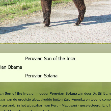
an Son of the Inca
en moeder
Peruvian Solana
zijn door Dr. Bill Barn
enaar van de grootste alpacakudde buiten Zuid-Amerika en tevens com
itzerland, in het alpacahart van Peru - Macusani - geselecteerd. Eric