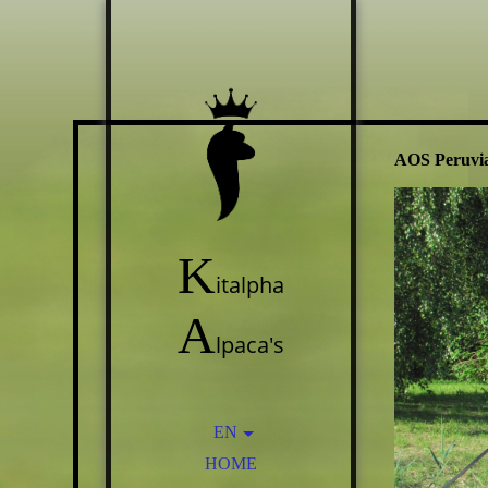
AOS Peruvi
K
italpha
A
lpaca's
EN
HOME
NL