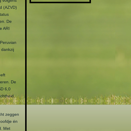
g volgens
nd (AZVD)
tatus
en. De
de ARI
 Peruvian
 dankzij
eft
ceren. De
SD 6,0
chtheid.
cht zeggen
hoofdje én
d. Met