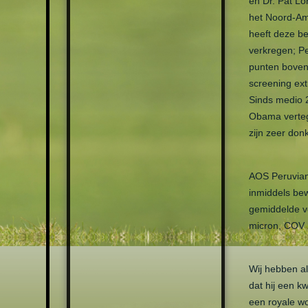
HATS
en Dr. Pat L
het Noord-Am
SCARFS
heeft deze b
KEYCHAINS
verkregen; P
punten boven 
screening ex
Sinds medio 2
Obama verteg
zijn zeer donk
AOS Peruvian 
inmiddels be
gemiddelde ve
micron, COV 2
Wij hebben a
dat hij een kw
een royale wo