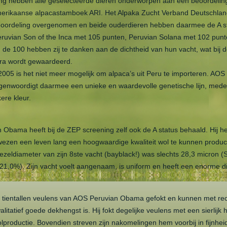
ong hebben alle geselecteerde dieren onderworpen aan een beoordelin
erikaanse alpacastamboek ARI. Het Alpaka Zucht Verband Deutschla
eoordeling overgenomen en beide ouderdieren hebben daarmee de A s
eruvian Son of the Inca met 105 punten, Peruvian Solana met 102 punt
de 100 hebben zij te danken aan de dichtheid van hun vacht, wat bij 
tra wordt gewaardeerd.
005 is het niet meer mogelijk om alpaca’s uit Peru te importeren. AOS
enwoordigt daarmee een unieke en waardevolle genetische lijn, mede
ere kleur.
Obama heeft bij de ZEP screening zelf ook de A status behaald. Hij he
wezen een leven lang een hoogwaardige kwaliteit wol te kunnen produ
zeldiameter van zijn 8ste vacht (bayblack!) was slechts 28,3 micron (
1,0%). Zijn vacht voelt aangenaam, is uniform en heeft een enorme di
l tientallen veulens van AOS Peruvian Obama gefokt en kunnen met re
alitatief goede dekhengst is. Hij fokt degelijke veulens met een sierlijk 
lproductie. Bovendien streven zijn nakomelingen hem voorbij in fijnhei