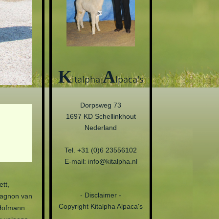
K
A
italpha
lpaca's
Dorpsweg 73
1697 KD Schellinkhout
Nederland
Tel. +31 (0)6 23556102
E-mail: info@kitalpha.nl
ett,
- Disclaimer -
pagnon van
Copyright Kitalpha Alpaca's
 Hofmann